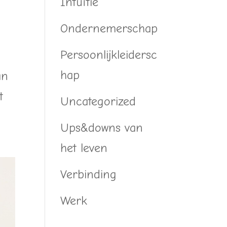
Intuïtie
Ondernemerschap
Persoonlijkleidersc
hap
an
t
Uncategorized
Ups&downs van
het leven
Verbinding
Werk