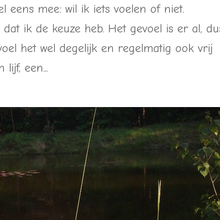
l eens mee: wil ik iets voelen of niet.
 dat ik de keuze heb. Het gevoel is er al, du
oel het wel degelijk en regelmatig ook vrij
ijf, een...