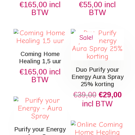
€
165,00
incl
€
55,00
incl
BTW
BTW
Sale!
Coming Home
Healing 1,5 uur
Duo Purify your
€
165,00
incl
Energy Aura Spray
BTW
25% korting
Original
Cur
€
39,00
€
29,00
price
pric
incl BTW
was:
is:
€39,00.
€29
Purify your Energy