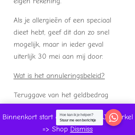
eigen rekening.
Als je allergieën of een speciaal
dieet hebt, geef dit dan zo snel
mogelijk, maar in ieder geval
uiterlijk 30 mei aan mij door.
Wat is het annuleringsbeleid?
Teruggave van het geldbedrag
van jouw ticket is alleen mogelijk
Binnenkort start onze volgende Jaarcirkel
Hoe kan ik je helpen?
als er een passende vervanger
Stuur me een berichtje
=> Shop
Dismiss
gevonden kan worden om jouw