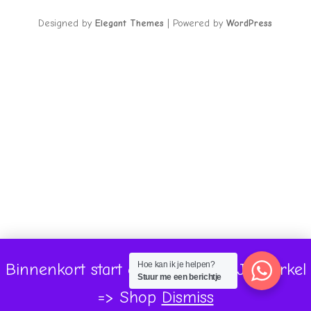
Designed by
Elegant Themes
| Powered by
WordPress
Binnenkort start onze volgende Jaarcirkel
Hoe kan ik je helpen?
Stuur me een berichtje
=> Shop
Dismiss